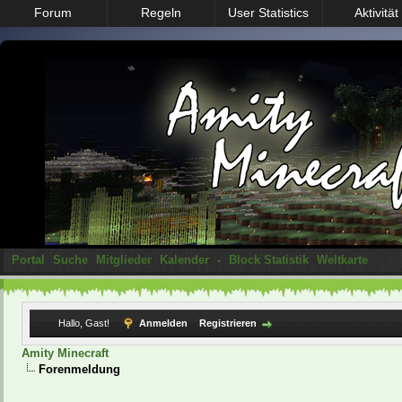
Forum
Regeln
User Statistics
Aktivität
Portal
Suche
Mitglieder
Kalender
-
Block Statistik
Weltkarte
Hallo, Gast!
Anmelden
Registrieren
Amity Minecraft
Forenmeldung