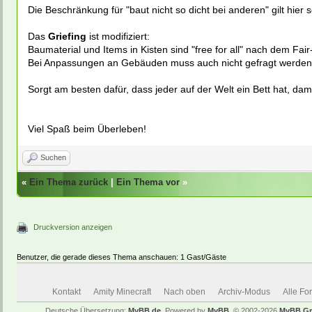
Die Beschränkung für "baut nicht so dicht bei anderen" gilt hier s
Das
Griefing
ist modifiziert:
Baumaterial und Items in Kisten sind "free for all" nach dem Fair
Bei Anpassungen an Gebäuden muss auch nicht gefragt werden, 
Sorgt am besten dafür, dass jeder auf der Welt ein Bett hat, dam
Viel Spaß beim Überleben!
Suchen
«
Ein Thema zurück
|
Ein Thema vor
»
Druckversion anzeigen
Benutzer, die gerade dieses Thema anschauen: 1 Gast/Gäste
Kontakt
Amity Minecraft
Nach oben
Archiv-Modus
Alle Fo
Deutsche Übersetzung:
MyBB.de
, Powered by
MyBB
, © 2002-2026
MyBB G