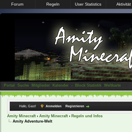
Forum
Regeln
User Statistics
Aktivität
Portal
Suche
Mitglieder
Kalender
-
Block Statistik
Weltkarte
Hallo, Gast!
Anmelden
Registrieren
Amity Minecraft
›
Amity Minecraft
›
Regeln und Infos
Amity Adventure-Welt