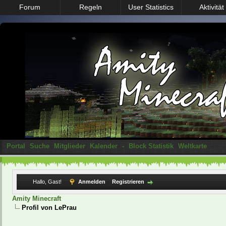
Forum
Regeln
User Statistics
Aktivität
Portal
Suche
Mitglieder
Kalender
-
Block Statistik
Weltkarte
Hallo, Gast!
Anmelden
Registrieren
Amity Minecraft
Profil von LePrau