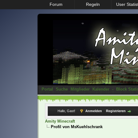
Forum
Regeln
User Statis
Portal
Suche
Mitglieder
Kalender
-
Block Stati
Hallo, Gast!
Anmelden
Registrieren
Amity Minecraft
Profil von MsKuehlschrank