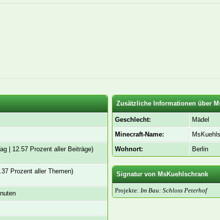
Zusätzliche Informationen über 
Geschlecht:
Mädel
Minecraft-Name:
MsKuehls
ag | 12.57 Prozent aller Beiträge)
Wohnort:
Berlin
.37 Prozent aller Themen)
Signatur von MsKuehlschrank
Projekte:
Im Bau: Schloss Peterhof
inuten