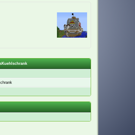
MsKuehlschrank
chrank