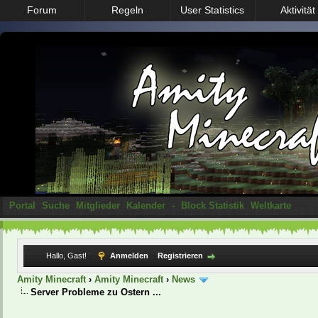
Forum
Regeln
User Statistics
Aktivität
Portal
Suche
Mitglieder
Kalender
-
Block Statistik
Weltkarte
Hallo, Gast!
Anmelden
Registrieren
Amity Minecraft
›
Amity Minecraft
›
News
Server Probleme zu Ostern ...