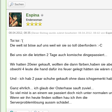
Suchen
Espina
Enderwoman
08.04.2012, 08:35
(Dieser Beitrag wurde zuletzt bearbeitet: 08.04.2012, 08:42 von
Espi
Toi toi :'(
Die welt ist böse auf uns weil wir sie so toll überfordern :-C
Bei uns sin die letztten 2 Tage auch komische dingepassiert...
Wir hatten 20eier gekauft, wollten die dann färben,haben sie ab
obwohl 4 leute die hand dafür ins feuer gelegt hätten sie wären
Und - ich hab 2 paar schuhe gekauft ohne dass ichsgemerkt ha
Ganz ehrlich... ich glaub der Osterhase sauft zuviel...
So viel mist is an einem we passiert doch nich unter normalen u
Wenn wir ihn heute finden sollten hau ich ihm die
Serverproblemlösung aussm schädel...