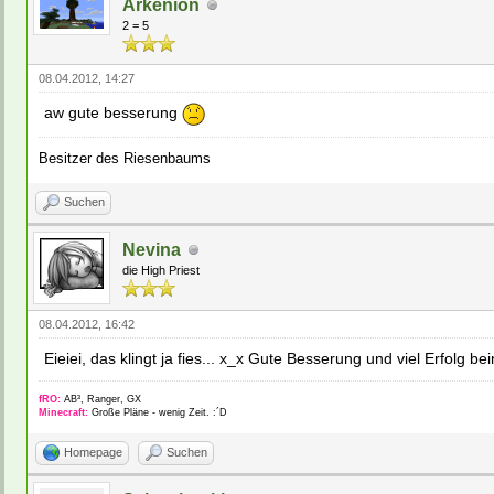
Arkenion
2 = 5
08.04.2012, 14:27
aw gute besserung
Besitzer des Riesenbaums
Suchen
Nevina
die High Priest
08.04.2012, 16:42
Eieiei, das klingt ja fies... x_x Gute Besserung und viel Erfolg b
fRO:
AB³, Ranger, GX
Minecraft:
Große Pläne - wenig Zeit. :´D
Homepage
Suchen