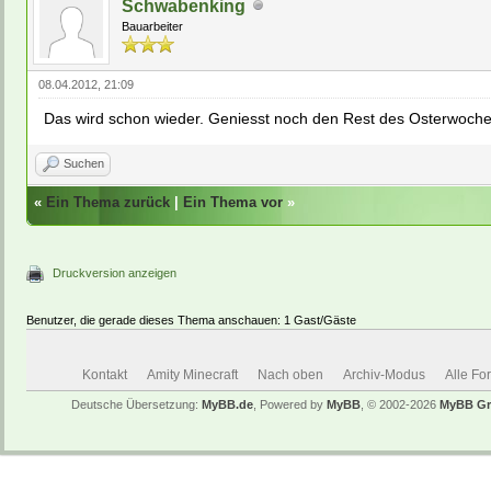
Schwabenking
Bauarbeiter
08.04.2012, 21:09
Das wird schon wieder. Geniesst noch den Rest des Osterwoch
Suchen
«
Ein Thema zurück
|
Ein Thema vor
»
Druckversion anzeigen
Benutzer, die gerade dieses Thema anschauen: 1 Gast/Gäste
Kontakt
Amity Minecraft
Nach oben
Archiv-Modus
Alle Fo
Deutsche Übersetzung:
MyBB.de
, Powered by
MyBB
, © 2002-2026
MyBB G