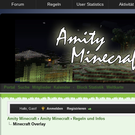
Forum
Regeln
User Statistics
Aktivität
Portal
Suche
Mitglieder
Kalender
-
Block Statistik
Weltkarte
Hallo, Gast!
Anmelden
Registrieren
Amity Minecraft
›
Amity Minecraft
›
Regeln und Infos
Minecraft Overlay