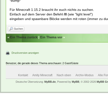
*bump*
Für Minecraft 1.15.2 braucht ihr euch nichts zu suchen.
Einfach auf dem Server den Befehl
/ll
(wie "light level")
eingeben und spawnbare Blöcke werden mit roten (immer zu dunk
Suchen
«
Ein Thema zurück
|
Ein Thema vor
»
Druckversion anzeigen
Benutzer, die gerade dieses Thema anschauen: 2 Gast/Gäste
Kontakt
Amity Minecraft
Nach oben
Archiv-Modus
Alle Fo
Deutsche Übersetzung:
MyBB.de
, Powered by
MyBB
, © 2002-2026
MyBB G