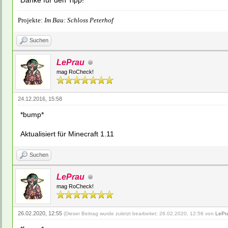
Danke für den Tipp!
Projekte:
Im Bau: Schloss Peterhof
Suchen
LePrau
mag RoCheck!
24.12.2016, 15:58
*bump*
Aktualisiert für Minecraft 1.11
Suchen
LePrau
mag RoCheck!
26.02.2020, 12:55
(Dieser Beitrag wurde zuletzt bearbeitet: 26.02.2020, 12:56 von
LePr