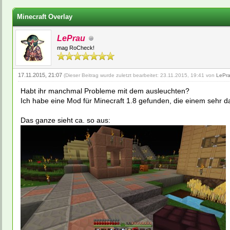
ewertung(en) - 0 im Durchschnitt
Minecraft Overlay
LePrau
mag RoCheck!
17.11.2015, 21:07
(Dieser Beitrag wurde zuletzt bearbeitet: 23.11.2015, 19:41 von
LePr
Habt ihr manchmal Probleme mit dem ausleuchten?
Ich habe eine Mod für Minecraft 1.8 gefunden, die einem sehr dab
Das ganze sieht ca. so aus: