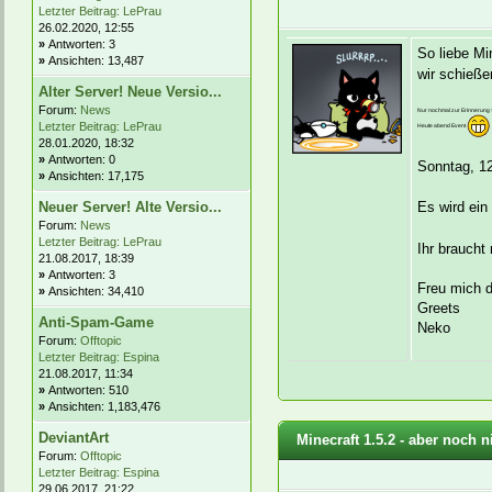
Letzter Beitrag:
LePrau
26.02.2020, 12:55
»
Antworten: 3
So liebe Mi
»
Ansichten: 13,487
wir schieße
Alter Server! Neue Versio...
Forum:
News
Nur nochmal zur Erinnerung
Letzter Beitrag:
LePrau
Heute abend Event
28.01.2020, 18:32
»
Antworten: 0
Sonntag, 12
»
Ansichten: 17,175
Es wird ein
Neuer Server! Alte Versio...
Forum:
News
Letzter Beitrag:
LePrau
Ihr braucht 
21.08.2017, 18:39
»
Antworten: 3
Freu mich d
»
Ansichten: 34,410
Greets
Anti-Spam-Game
Neko
Forum:
Offtopic
Letzter Beitrag:
Espina
21.08.2017, 11:34
»
Antworten: 510
»
Ansichten: 1,183,476
DeviantArt
Minecraft 1.5.2 - aber noch ni
Forum:
Offtopic
Letzter Beitrag:
Espina
29.06.2017, 21:22