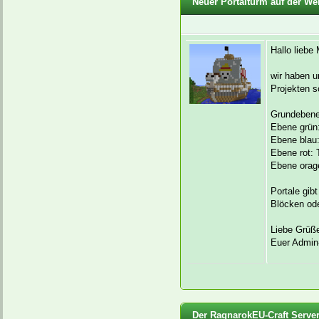
Neuer Portalturm auf der Wel
Hallo liebe
wir haben u
Projekten s
Grundebene
Ebene grün:
Ebene blau:
Ebene rot: 
Ebene orage
Portale gib
Blöcken od
Liebe Grüß
Euer Admi
Der RagnarokEU-Craft Server