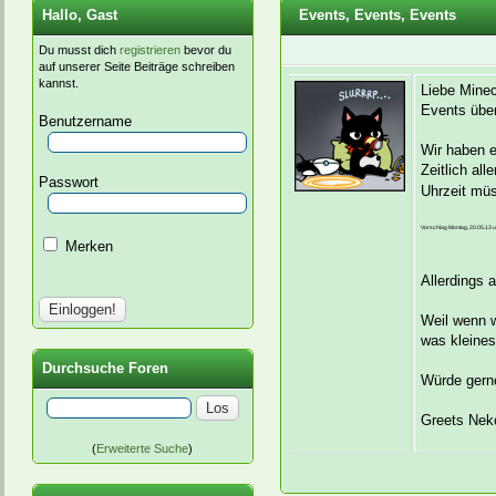
Hallo, Gast
Events, Events, Events
Du musst dich
registrieren
bevor du
auf unserer Seite Beiträge schreiben
kannst.
Liebe Mine
Events übe
Benutzername
Wir haben e
Zeitlich al
Passwort
Uhrzeit müs
Vorschlag Montag, 20.05.13 
Merken
Allerdings 
Weil wenn w
was kleines
Durchsuche Foren
Würde gerne
Greets Nek
(
Erweiterte Suche
)