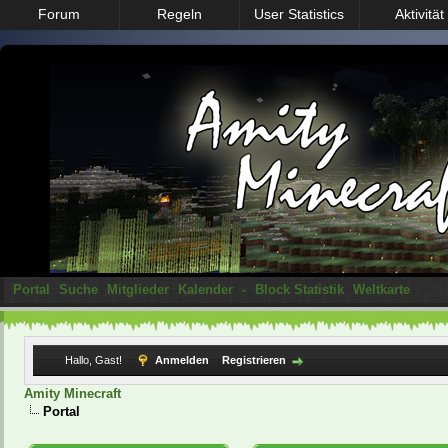
Forum
Regeln
User Statistics
Aktivität
Portal
Suche
Mitglieder
Kalender
-
Block Statistik
Weltkarte
Hallo, Gast!
Anmelden
Registrieren
Amity Minecraft
Portal