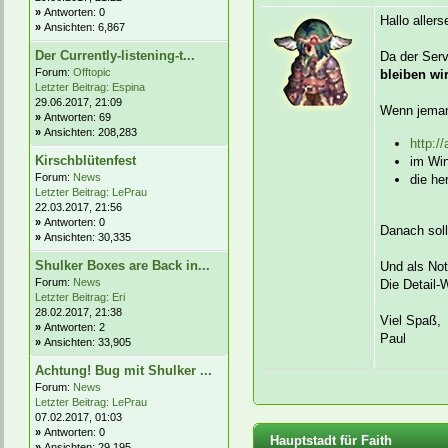
»
Antworten: 0
Hallo allers
»
Ansichten: 6,867
Der Currently-listening-t...
Da der Serve
Forum:
Offtopic
bleiben wir
Letzter Beitrag:
Espina
29.06.2017, 21:09
Wenn jemand
»
Antworten: 69
»
Ansichten: 208,283
http:/
Kirschblütenfest
im Wi
Forum:
News
die he
Letzter Beitrag:
LePrau
22.03.2017, 21:56
»
Antworten: 0
Danach soll
»
Ansichten: 30,335
Shulker Boxes are Back in...
Und als No
Forum:
News
Die Detail-
Letzter Beitrag:
Eri
28.02.2017, 21:38
Viel Spaß,
»
Antworten: 2
Paul
»
Ansichten: 33,905
Achtung! Bug mit Shulker ...
Forum:
News
Letzter Beitrag:
LePrau
07.02.2017, 01:03
»
Antworten: 0
Hauptstadt für Faith
»
Ansichten: 29,195