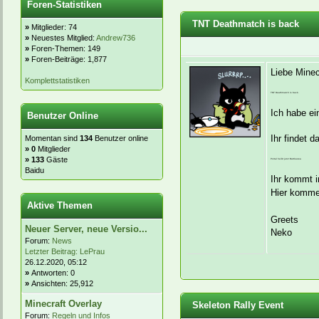
Foren-Statistiken
TNT Deathmatch is back
»
Mitglieder: 74
»
Neuestes Mitglied:
Andrew736
»
Foren-Themen: 149
»
Foren-Beiträge: 1,877
Liebe Mine
Komplettstatistiken
TNT Deathmatch is back.
Ich habe ei
Benutzer Online
Ihr findet 
Momentan sind
134
Benutzer online
»
0
Mitglieder
» 133
Gäste
Portal heißt jetzt Battlearea
Baidu
Ihr kommt i
Hier komme
Aktive Themen
Greets
Neuer Server, neue Versio...
Neko
Forum:
News
Letzter Beitrag:
LePrau
26.12.2020, 05:12
»
Antworten: 0
»
Ansichten: 25,912
Minecraft Overlay
Skeleton Rally Event
Forum:
Regeln und Infos